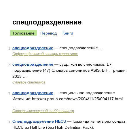
спецподразделение
Толкование
Перевод
Книги
спецподразделение
— спецподразделение …
1
Орфографический словарь-справочник
спецподразделение
— сущ., кол во синонимов: 1 •
2
подразделение (47) Словарь синонимов ASIS. В.Н. Тришин.
2013 …
Словарь синонимов
спецподразделение
— специальное подразделение
3
Источник: http://ru.proua.com/news/2004/11/25/094117.html
…
Словарь сокращений и аббревиатур
Спецподразделение HECU
— Команда из четырёх солдат
4
HECU из Half Life (без High Definition Pack).