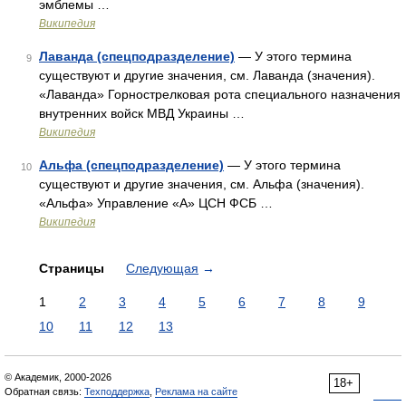
эмблемы …
Википедия
Лаванда (спецподразделение)
— У этого термина
9
существуют и другие значения, см. Лаванда (значения).
«Лаванда» Горнострелковая рота специального назначения
внутренних войск МВД Украины …
Википедия
Альфа (спецподразделение)
— У этого термина
10
существуют и другие значения, см. Альфа (значения).
«Альфа» Управление «А» ЦСН ФСБ …
Википедия
Страницы
Следующая
→
1
2
3
4
5
6
7
8
9
10
11
12
13
© Академик, 2000-2026
18+
Обратная связь:
Техподдержка
,
Реклама на сайте